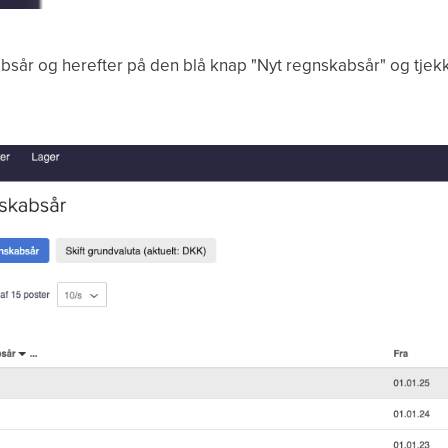
absår og herefter på den blå knap "Nyt regnskabsår" og tjekk