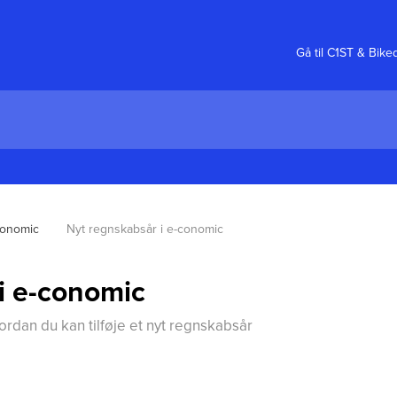
Gå til C1ST & Bike
conomic
Nyt regnskabsår i e-conomic
i e-conomic
dan du kan tilføje et nyt regnskabsår