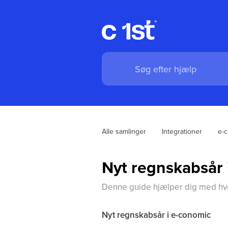
Alle samlinger
Integrationer
e-
Nyt regnskabsår 
Denne guide hjælper dig med hvor
Nyt regnskabsår i e-conomic