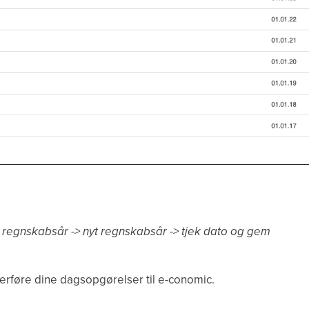
er -> regnskabsår -> nyt regnskabsår -> tjek dato og gem
overføre dine dagsopgørelser til e-conomic.