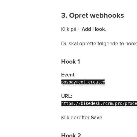
3. Opret webhooks
Klik på
+ Add Hook
.
Du skal oprette følgende to hook
Hook 1
Event:
pospayment.created
URL:
https://bikedesk.rcrm.pro/proce
Klik derefter
Save
.
Hook 2