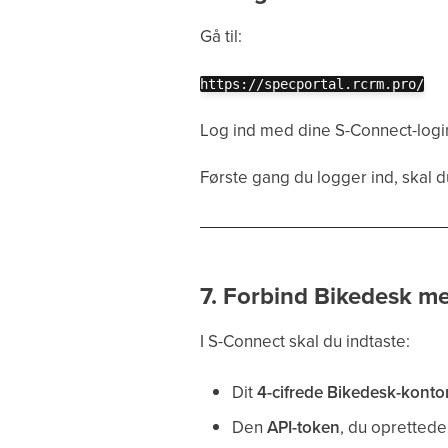
Gå til:
https://specportal.rcrm.pro/
Log ind med dine S-Connect-logi
Første gang du logger ind, skal 
7. Forbind Bikedesk m
I S-Connect skal du indtaste:
Dit
4-cifrede Bikedesk-kon
Den
API-token
, du oprettede