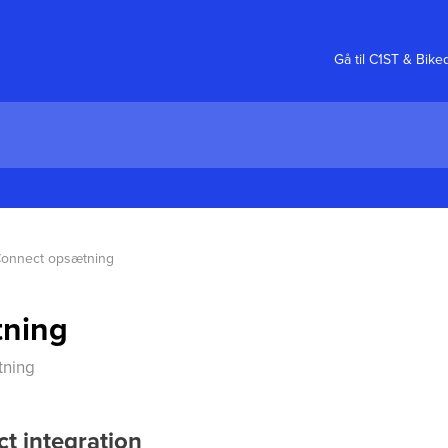
Gå til C1ST & Bike
Connect opsætning
tning
tning
t integration