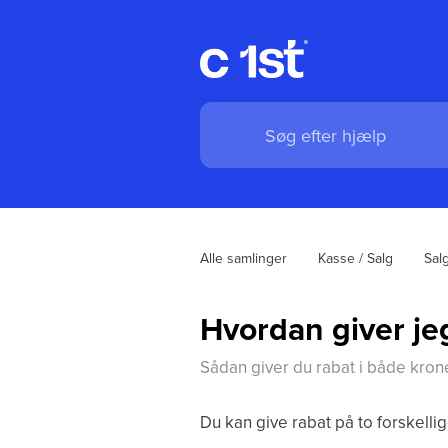
Alle samlinger
Kasse / Salg
Salg
Hvordan giver je
Sådan giver du rabat i både kron
Du kan give rabat på to forskelli