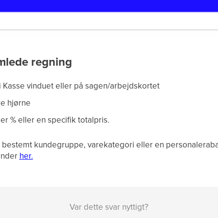
mlede regning
i Kasse vinduet eller på sagen/arbejdskortet
re hjørne
ler % eller en specifik totalpris.
l en bestemt kundegruppe, varekategori eller en personalera
inder
her.
Var dette svar nyttigt?