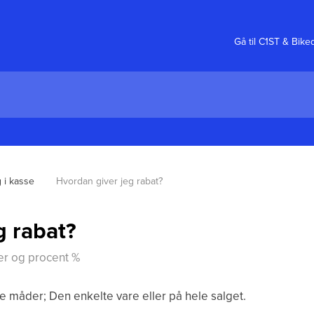
Gå til C1ST & Bike
 i kasse
Hvordan giver jeg rabat?
g rabat?
er og procent %
ge måder; Den enkelte vare eller på hele salget.