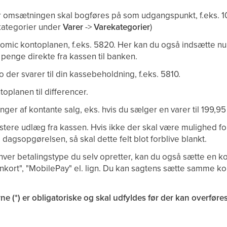
 omsætningen skal bogføres på som udgangspunkt, f.eks. 
kategorier under
Varer
->
Varekategorier
)
omic kontoplanen, f.eks. 5820. Her kan du også indsætte n
 penge direkte fra kassen til banken.
der svarer til din kassebeholdning, f.eks. 5810.
toplanen til differencer.
nger af kontante salg, eks. hvis du sælger en varer til 199,
postere udlæg fra kassen. Hvis ikke der skal være mulighed fo
dagsopgørelsen, så skal dette felt blot forblive blankt.
hver betalingstype du selv opretter, kan du også sætte en ko
ankort", "MobilePay" el. lign. Du kan sagtens sætte samme kon
ne (*) er obligatoriske og skal udfyldes før der kan overføres