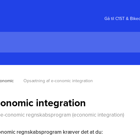
Gå til C1ST & Bike
conomic
Opsætning af e-conomic integration
onomic integration
il e-conomic regnskabsprogram (economic integration)
-conomic regnskabsprogram kræver det at du: