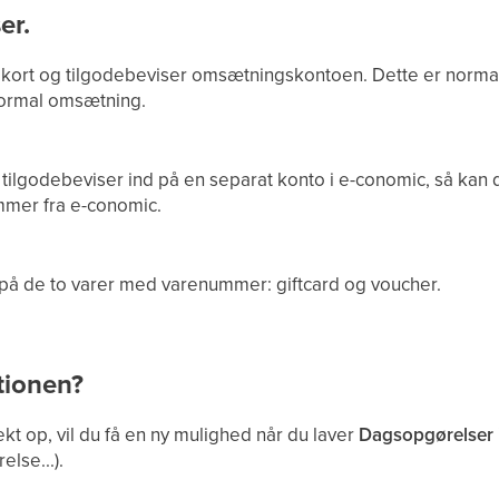
er.
rt og tilgodebeviser omsætningskontoen. Dette er normal 
normal omsætning.
 tilgodebeviser ind på en separat konto i e-conomic, så kan d
mmer fra e-conomic.
e på de to varer med varenummer: giftcard og voucher.
tionen?
kt op, vil du få en ny mulighed når du laver
Dagsopgørelser 
lse...).