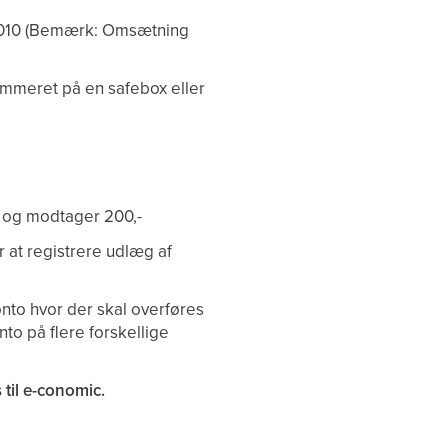
1010 (Bemærk: Omsætning
ummeret på en safebox eller
95 og modtager 200,-
r at registrere udlæg af
nto hvor der skal overføres
to på flere forskellige
 til e-conomic.