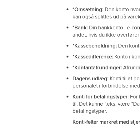
*Omsætning:
Den konto hvor
kan også splittes ud på vare
*Bank:
Din bankkonto i e-con
andet, hvis du ikke overfører
*Kassebeholdning:
Den konto 
*Kassedifference:
Konto i kon
*Kontantafrundinger:
Afrundi
Dagens udlæg:
Konti til at 
personalet i forbindelse med 
Konti for betalingstyper:
For 
til. Det kunne f.eks. være "D
betalingstyper.
Konti-felter markret med stjer