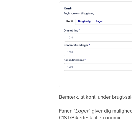
Bemærk, at konti under brugt-sal
Fanen "
Lager
" giver dig mulighe
C1ST/Bikedesk til e-conomic.