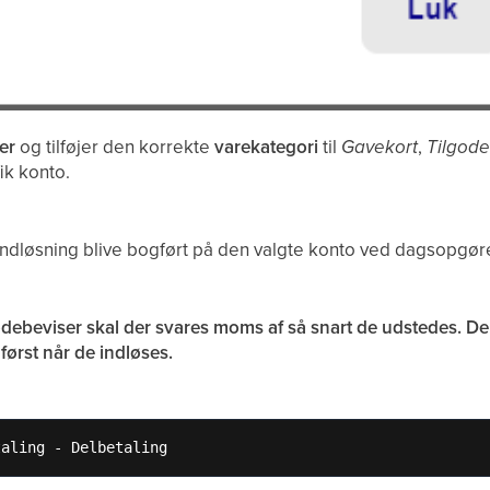
er
og tilføjer den korrekte
varekategori
til
Gavekort
,
Tilgode
ik konto.
indløsning blive bogført på den valgte konto ved dagsopgøre
odebeviser skal der svares moms af så snart de udstedes. 
først når de indløses.
taling - Delbetaling