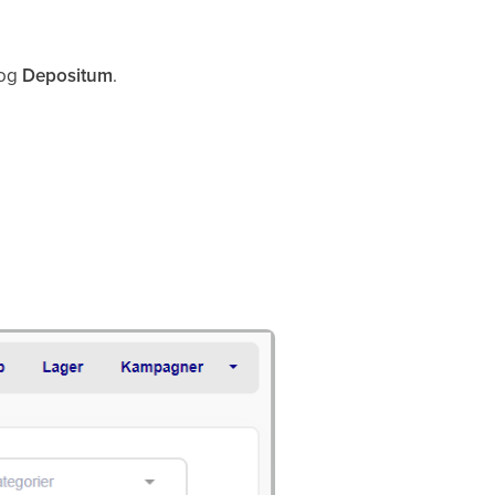
og
Depositum
.