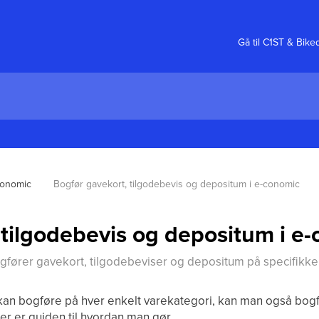
Gå til C1ST & Bike
conomic
Bogfør gavekort, tilgodebevis og depositum i e-conomic
 tilgodebevis og depositum i e
fører gavekort, tilgodebeviser og depositum på specifikke 
 kan bogføre på hver enkelt varekategori, kan man også bog
er er guiden til hvordan man gør.