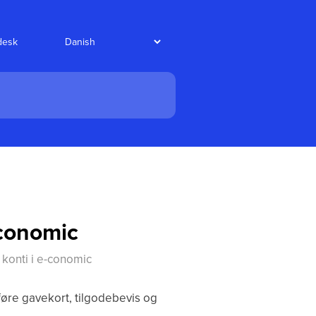
desk
-conomic
konti i e-conomic
føre gavekort, tilgodebevis og