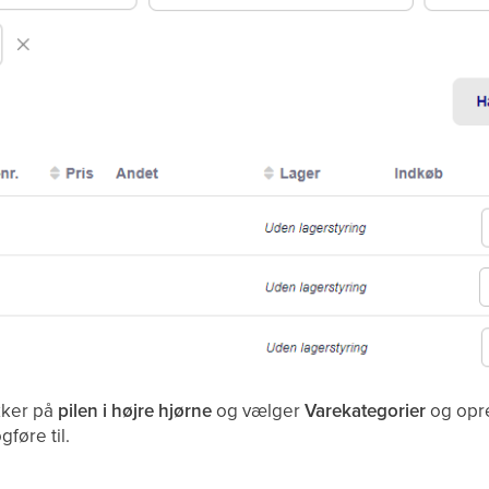
kker på
pilen i højre hjørne
og vælger
Varekategorier
og opret
føre til.