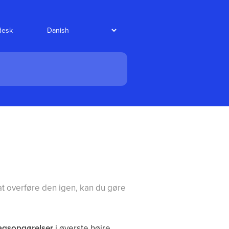
desk
 at overføre den igen, kan du gøre
agsopgørelser
i øverste højre