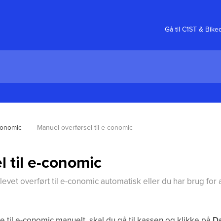
Gå til C1ST & Bike
conomic
Manuel overførsel til e-conomic
l til e-conomic
evet overført til e-conomic automatisk eller du har brug for
 til e-conomic manuelt, skal du gå til kassen og klikke på
D