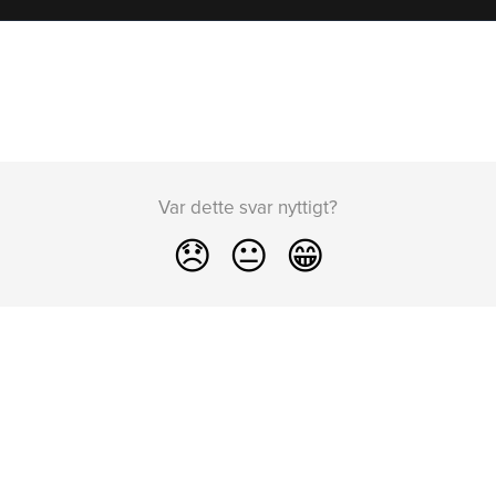
Var dette svar nyttigt?
😞
😐
😁