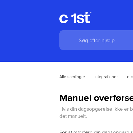
Alle samlinger
Integrationer
e-
Manuel overførse
Hvis din dagsopgørelse ikke er bl
det manuelt.
For at overføre din dagsopgørelse