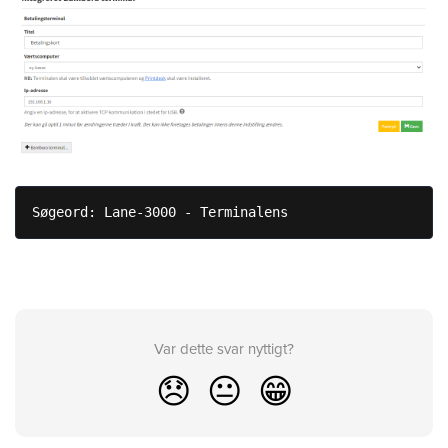
Søgeord: Lane-3000 - Terminalens
Var dette svar nyttigt?
😞
😐
😁