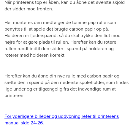
Når printerens top er åben, kan du åbne det øverste skjold
der sidder mod fronten.
Her monteres den medfølgende tomme pap-rulle som
benyttes til at spole det brugte carbon papir op på.
Holderen er fjederspændt så du skal trykke den lidt mod
højre for at gøre plads til rullen. Herefter kan du rotere
rullen rundt indtil den sidder i spænd på holderen og
roterer med holderen korrekt.
Herefter kan du åbne din nye rulle med carbon papir og
sætte den i spænd på den nederste spoleholder, som findes
lige under og er tilgængelig fra det indvendige rum at
printeren.
For yderligere billeder og uddybning refer til printerens
manual side 24-26.