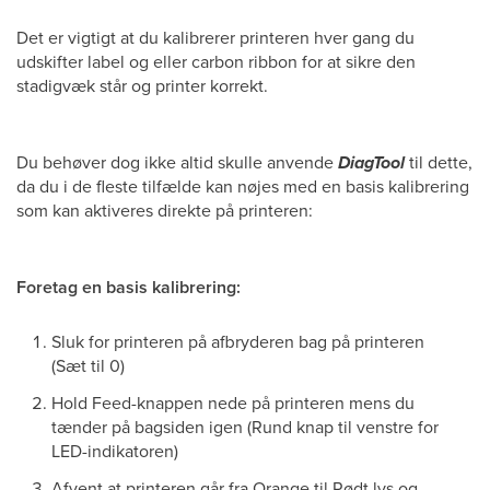
Det er vigtigt at du kalibrerer printeren hver gang du
udskifter label og eller carbon ribbon for at sikre den
stadigvæk står og printer korrekt.
Du behøver dog ikke altid skulle anvende
DiagTool
til dette,
da du i de fleste tilfælde kan nøjes med en basis kalibrering
som kan aktiveres direkte på printeren:
Foretag en basis kalibrering:
Sluk for printeren på afbryderen bag på printeren
(Sæt til 0)
Hold Feed-knappen nede på printeren mens du
tænder på bagsiden igen (Rund knap til venstre for
LED-indikatoren)
Afvent at printeren går fra Orange til Rødt lys og