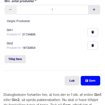
Dialogboksen fortæller her, at hvis der er 1 stk. af enten
Gin1
eller
Gin2
, så opnås pakkerabatten. Nu skal vi have tilføjet
de forskellige typer af tonic. Tryk på
Gem
, efterfulgt af