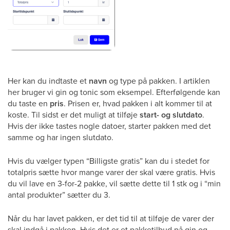
Her kan du indtaste et
navn
og type på pakken. I artiklen
her bruger vi gin og tonic som eksempel. Efterfølgende kan
du taste en
pris
. Prisen er, hvad pakken i alt kommer til at
koste. Til sidst er det muligt at tilføje
start- og slutdato
.
Hvis der ikke tastes nogle datoer, starter pakken med det
samme og har ingen slutdato.
Hvis du vælger typen “Billigste gratis” kan du i stedet for
totalpris sætte hvor mange varer der skal være gratis. Hvis
du vil lave en 3-for-2 pakke, vil sætte dette til 1 stk og i “min
antal produkter” sætter du 3.
Når du har lavet pakken, er det tid til at tilføje de varer der
skal indgå i pakken. Hvis det er et pakketilbud på gin og