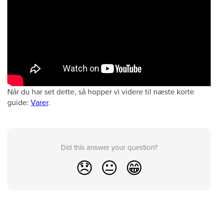
Når du har set dette, så hopper vi videre til næste korte
guide:
Varer
.
Did this answer your question?
😞
😐
😁