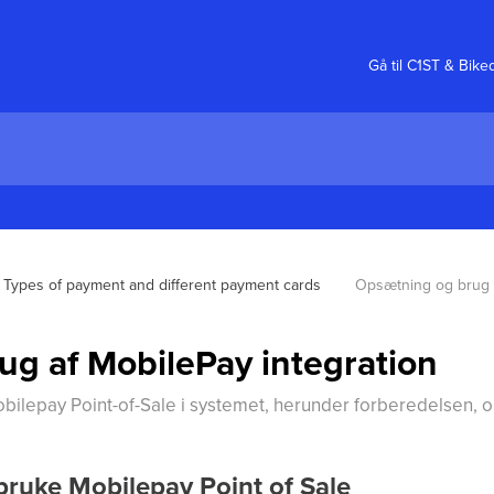
Gå til C1ST & Bike
Types of payment and different payment cards
Opsætning og brug a
g af MobilePay integration
lepay Point-of-Sale i systemet, herunder forberedelsen, 
bruke Mobilepay Point of Sale