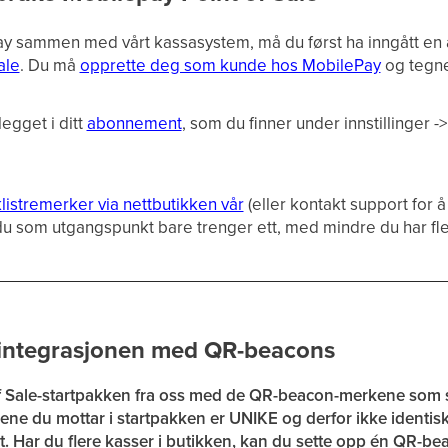
ay sammen med vårt kassasystem, må du først ha inngått en
ale
. Du må
opprette deg som kunde hos MobilePay
og tegne
egget i ditt
abonnement
, som du finner under innstillinger 
listremerker via nettbutikken vår
(eller kontakt support for å
u som utgangspunkt bare trenger ett, med mindre du har fler
-integrasjonen med QR-beacons
f Sale-startpakken fra oss med de QR-beacon-merkene som sk
e du mottar i startpakken er UNIKE og derfor ikke identis
tet. Har du flere kasser i butikken, kan du sette opp én QR-