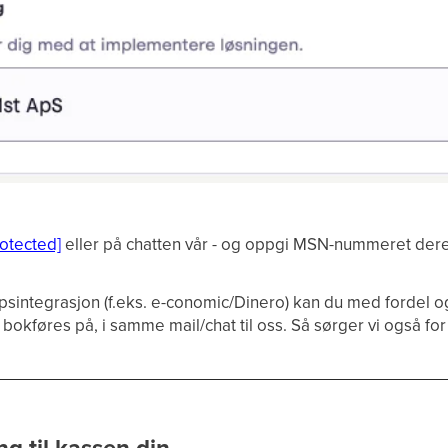
rotected]
eller på chatten vår - og oppgi MSN-nummeret deres
psintegrasjon (f.eks. e-conomic/Dinero) kan du med fordel
okføres på, i samme mail/chat til oss. Så sørger vi også for 
g til kassen din