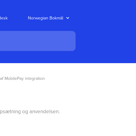
desk
f MobilePay integration
opsætning og anvendelsen.