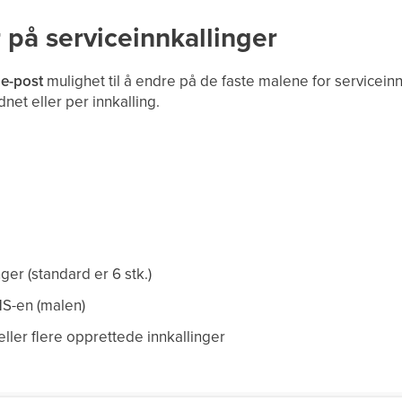
r på serviceinnkallinger
e-post
mulighet til å endre på de faste malene for servicein
net eller per innkalling.
nger (standard er 6 stk.)
MS-en (malen)
eller flere opprettede innkallinger