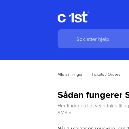
Alle samlinger
Tickets / Orders
Sådan fungerer 
Her finder du lidt vejledning til
SMSer.
Når du selger en serievare, kan d