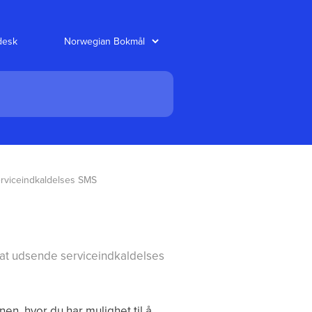
desk
rviceindkaldelses SMS
il at udsende serviceindkaldelses
en, hvor du har mulighet til å