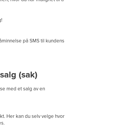
g!
påminnelse på SMS til kundens
salg (sak)
lse med et salg av en
ukt. Her kan du selv velge hvor
es.