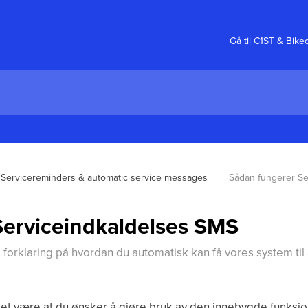
Gå til C1ST & Bike
Servicereminders & automatic service messages
Sådan fungerer Se
Serviceindkaldelses SMS
 og forklaring på hvordan du automatisk kan få vores system t
et være at du ønsker å gjøre bruk av den innebygde funksjon