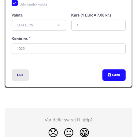
Var dette svaret til hjelp?
😞
😐
😁