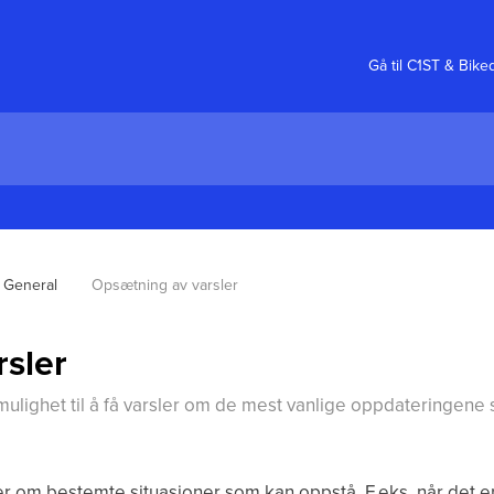
Gå til C1ST & Bike
General
Opsætning av varsler
sler
mulighet til å få varsler om de mest vanlige oppdateringene
er om bestemte situasjoner som kan oppstå. F.eks. når det er t