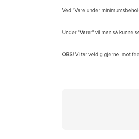
Ved "Vare under minimumsbeholdn
Under "
Varer
" vil man så kunne s
OBS!
Vi tar veldig gjerne imot f