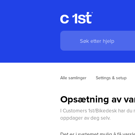
Alle samlinger
Settings & setup
Opsætning av var
I Customers 1st/Bikedesk har du 
oppdager av deg selv.
Det er i systemet mulig å få varsl