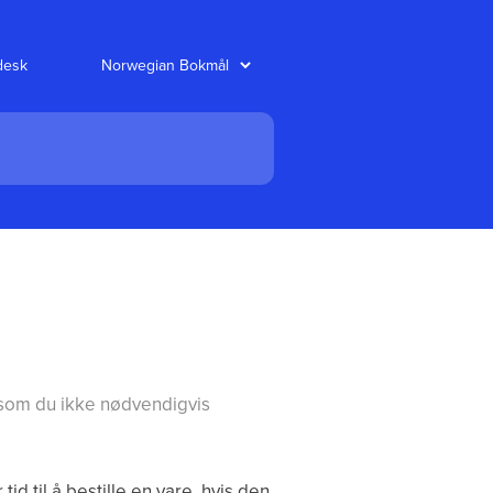
desk
 som du ikke nødvendigvis
id til å bestille en vare, hvis den