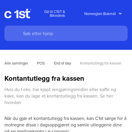
Gå til C1ST &
Bikedesk
Alle samlinger
POS
End of day
Kontantutlegg fra kassen
Kontantutlegg fra kassen
Hvis du f.eks. har kjøpt rengjøringsmidler eller kaffe og
kake, kan du lage et kontantutlegg fra kassen. Se her
hvordan
Når du gjør et kontantutlegg fra kassen, kan C1st sørge for å
motregne disse i dagsoppgjøret og samle utleggene dine
på en mellomkonto i e-conomic.