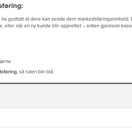
sføring:
å ha godtatt at dere kan sende dem markedsføringsinnhold. 
, eller når en ny kunde blir opprettet – enten gjennom kas
jørne
dsføring
, så ruten blir blå.