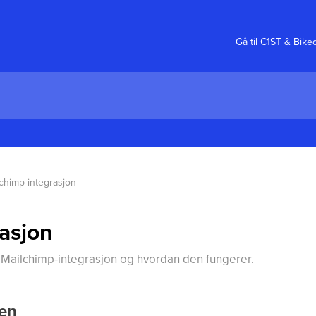
Gå til C1ST & Bike
chimp-integrasjon
asjon
 Mailchimp-integrasjon og hvordan den fungerer.
nen