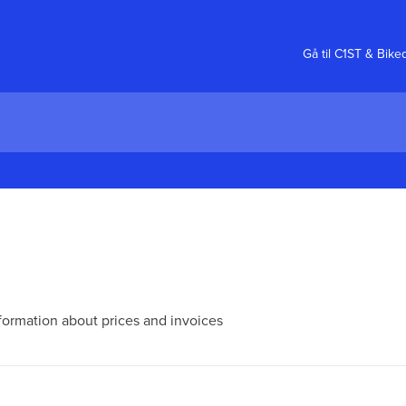
Gå til C1ST & Bike
formation about prices and invoices