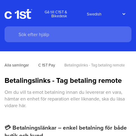
Gå till C1ST &
Bikedesk
Alla samlingar
C 1ST Pay
Betalingslinks - Tag betaling remote
Betalingslinks - Tag betaling remote
Om du vill ta emot betalning innan du levererar en vara,
hämtar en enhet för reparation eller liknande, ska du läsa
vidare här.
💳
Betalningslänkar – enkel betalning för både
butik och kund