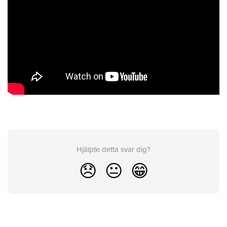
Hjälpte detta svar dig?
😞
😐
😁