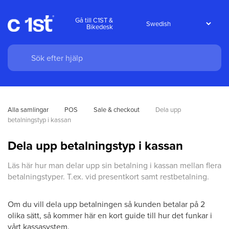
Gå till C1ST &
Bikedesk
Alla samlingar
POS
Sale & checkout
Dela upp 
betalningstyp i kassan
Dela upp betalningstyp i kassan
Läs här hur man delar upp sin betalning i kassan mellan flera
betalningstyper. T.ex. vid presentkort samt restbetalning.
Om du vill dela upp betalningen så kunden betalar på 2
olika sätt, så kommer här en kort guide till hur det funkar i
vårt kassasystem.