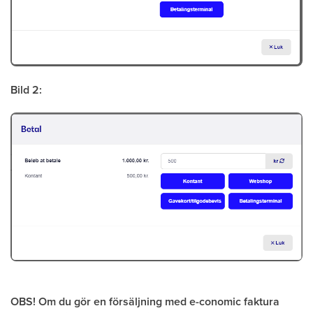
Bild 2:
OBS! Om du gör en försäljning med e-conomic faktura