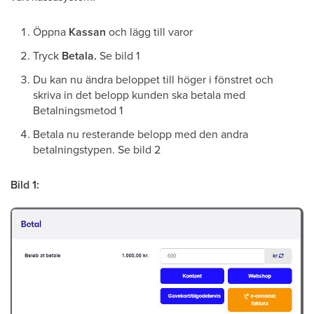
Öppna
Kassan
och lägg till varor
Tryck
Betala.
Se bild 1
Du kan nu ändra beloppet till höger i fönstret och
skriva in det belopp kunden ska betala med
Betalningsmetod 1
Betala nu resterande belopp med den andra
betalningstypen. Se bild 2
Bild 1: