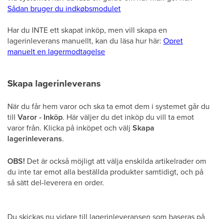
Sådan bruger du indkøbsmodulet
Har du INTE ett skapat inköp, men vill skapa en
lagerinleverans manuellt, kan du läsa hur här:
Opret
manuelt en lagermodtagelse
Skapa lagerinleverans
När du får hem varor och ska ta emot dem i systemet går du
till
Varor - Inköp
. Här väljer du det inköp du vill ta emot
varor från. Klicka på inköpet och välj
Skapa
lagerinleverans
.
OBS!
Det är också möjligt att välja enskilda artikelrader om
du inte tar emot alla beställda produkter samtidigt, och på
så sätt del-leverera en order.
Du skickas nu vidare till lagerinleveransen som baseras på