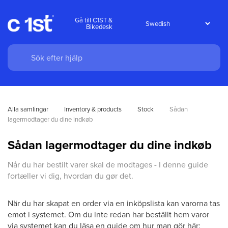
Gå till C1ST &
Bikedesk
Alla samlingar
Inventory & products
Stock
Sådan 
lagermodtager du dine indkøb
Sådan lagermodtager du dine indkøb
Når du har bestilt varer skal de modtages - I denne guide
fortæller vi dig, hvordan du gør det.
När du har skapat en order via en inköpslista kan varorna tas
emot i systemet. Om du inte redan har beställt hem varor
via systemet kan du läsa en guide om hur man gör här: