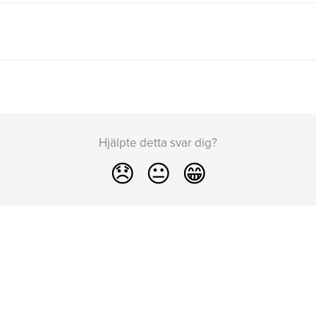
Hjälpte detta svar dig?
😞
😐
😁