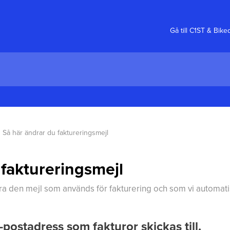
Gå till C1ST & Bik
Så här ändrar du faktureringsmejl
 faktureringsmejl
ra den mejl som används för fakturering och som vi automatisk
postadress som fakturor skickas till.