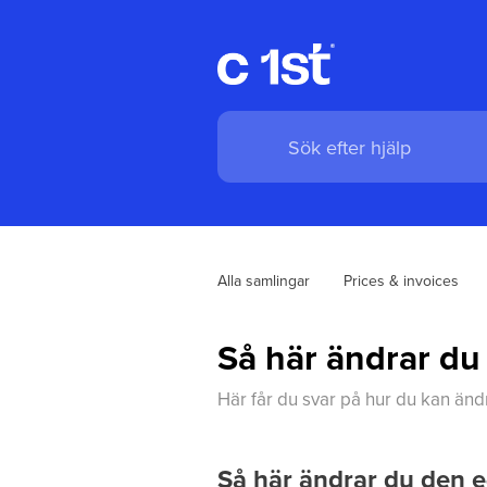
Alla samlingar
Prices & invoices
Så här ändrar du
Här får du svar på hur du kan änd
Så här ändrar du den e-