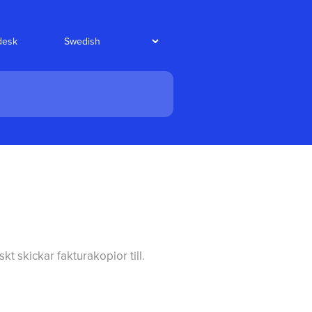
edesk
t skickar fakturakopior till.