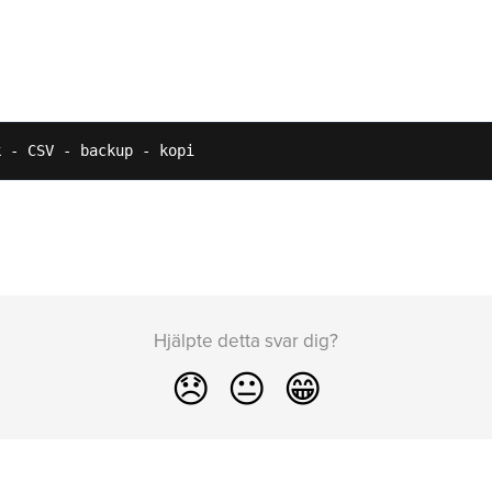
k - CSV - backup - kopi
Hjälpte detta svar dig?
😞
😐
😁