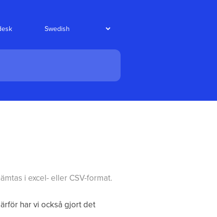
edesk
hämtas i excel- eller CSV-format.
ärför har vi också gjort det