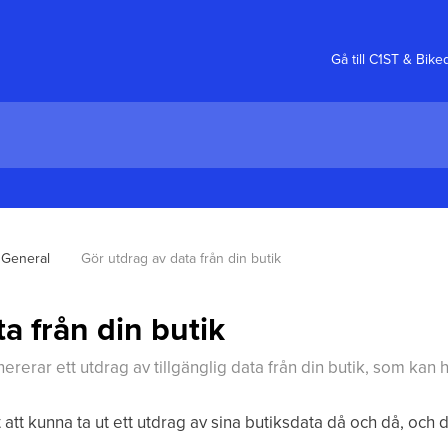
Gå till C1ST & Bik
General
Gör utdrag av data från din butik
a från din butik
ererar ett utdrag av tillgänglig data från din butik, som kan 
 att kunna ta ut ett utdrag av sina butiksdata då och då, och d