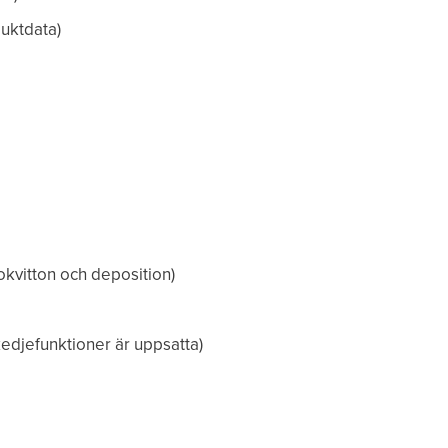
duktdata)
dokvitton och deposition)
kedjefunktioner är uppsatta)