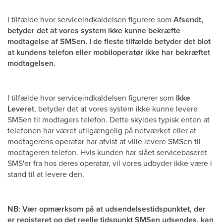
I tilfælde hvor serviceindkaldelsen figurere som
Afsendt,
betyder det at vores system ikke kunne bekræfte
modtagelse af SMSen. I de fleste tilfælde betyder det blot
at kundens telefon eller mobiloperatør ikke har bekræftet
modtagelsen.
I tilfælde hvor serviceindkaldelsen figurerer som
Ikke
Leveret
, betyder det at vores system ikke kunne levere
SMSen til modtagers telefon. Dette skyldes typisk enten at
telefonen har været utilgængelig på netværket eller at
modtagerens operatør har afvist at ville levere SMSen til
modtageren telefon. Hvis kunden har slået servicebaseret
SMS'er fra hos deres operatør, vil vores udbyder ikke være i
stand til at levere den.
NB: Vær opmærksom på at udsendelsestidspunktet, der
er registeret og det reelle tidspunkt SMSen udsendes, kan