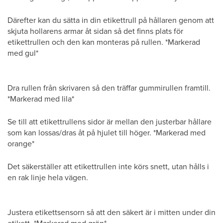
Därefter kan du sätta in din etikettrull på hållaren genom att
skjuta hollarens armar åt sidan så det finns plats för
etikettrullen och den kan monteras på rullen. *Markerad
med gul*
Dra rullen från skrivaren så den träffar gummirullen framtill.
*Markerad med lila*
Se till att etikettrullens sidor är mellan den justerbar hållare
som kan lossas/dras åt på hjulet till höger. *Markerad med
orange*
Det säkerställer att etikettrullen inte körs snett, utan hålls i
en rak linje hela vägen.
Justera etikettsensorn så att den säkert är i mitten under din
etikett. *Markerad med grön*