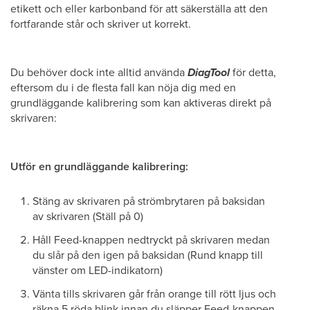
etikett och eller karbonband för att säkerställa att den
fortfarande står och skriver ut korrekt.
Du behöver dock inte alltid använda
DiagTool
för detta,
eftersom du i de flesta fall kan nöja dig med en
grundläggande kalibrering som kan aktiveras direkt på
skrivaren:
Utför en grundläggande kalibrering:
Stäng av skrivaren på strömbrytaren på baksidan
av skrivaren (Ställ på 0)
Håll Feed-knappen nedtryckt på skrivaren medan
du slår på den igen på baksidan (Rund knapp till
vänster om LED-indikatorn)
Vänta tills skrivaren går från orange till rött ljus och
räkna 5 röda blink innan du släpper Feed-knappen