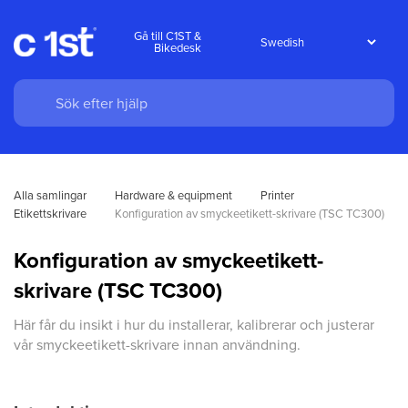
Gå till C1ST &
Bikedesk
Alla samlingar
Hardware & equipment
Printer
Etikettskrivare
Konfiguration av smyckeetikett-skrivare (TSC TC300)
Konfiguration av smyckeetikett-
skrivare (TSC TC300)
Här får du insikt i hur du installerar, kalibrerar och justerar
vår smyckeetikett-skrivare innan användning.