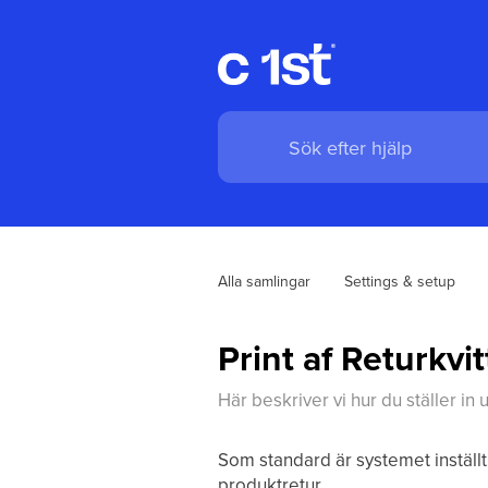
Alla samlingar
Settings & setup
Print af Returkvi
Här beskriver vi hur du ställer in u
Som standard är systemet inställt 
produktretur.