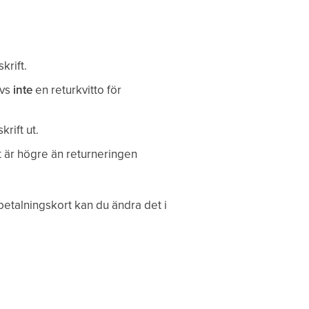
krift.
ivs
inte
en returkvitto för
rift ut.
 är högre än returneringen
 betalningskort kan du ändra det i