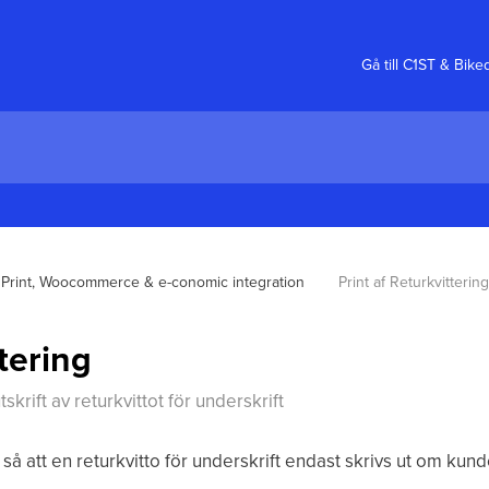
Gå till C1ST & Bik
Print, Woocommerce & e-conomic integration
Print af Returkvittering
ttering
tskrift av returkvittot för underskrift
så att en returkvitto för underskrift endast skrivs ut om kunde