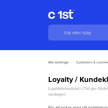
Alla samlingar
Customers & custome
Loyalty / Kundek
Lojalitetsmodulet i C1st ger för
vardagen.
För att lyckas med sitt lojalitetspr