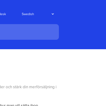
edesk
r och stärk din merförsäljning i
 hur man vill sätta ihop