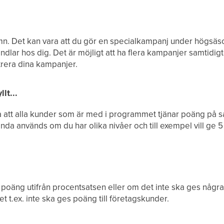
n. Det kan vara att du gör en specialkampanj under högsäs
lar hos dig. Det är möjligt att ha flera kampanjer samtidigt, 
strera dina kampanjer.
lt...
så att alla kunder som är med i programmet tjänar poäng på s
mnda används om du har olika nivåer och till exempel vill ge 5
poäng utifrån procentsatsen eller om det inte ska ges några
t t.ex. inte ska ges poäng till företagskunder.