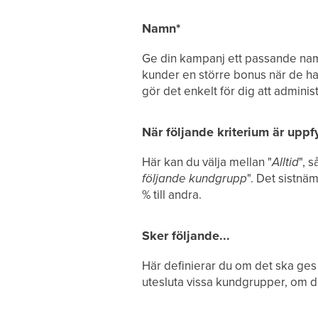
Namn*
Ge din kampanj ett passande nam
kunder en större bonus när de hand
gör det enkelt för dig att admini
När följande kriterium är uppfyl
Här kan du välja mellan "
Alltid
", 
följande kundgrupp
". Det sistnä
% till andra.
Sker följande...
Här definierar du om det ska ges 
utesluta vissa kundgrupper, om de