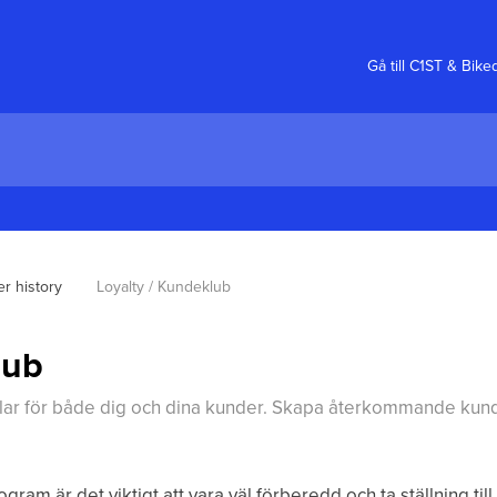
Gå till C1ST & Bik
r history
Loyalty / Kundeklub
lub
delar för både dig och dina kunder. Skapa återkommande kunde
ogram är det viktigt att vara väl förberedd och ta ställning till