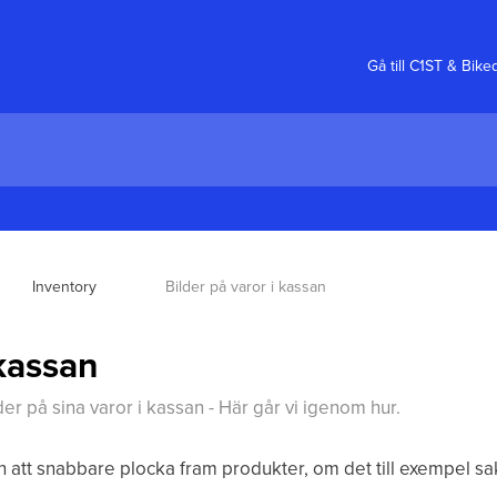
Gå till C1ST & Bik
Inventory
Bilder på varor i kassan
 kassan
der på sina varor i kassan - Här går vi igenom hur.
en att snabbare plocka fram produkter, om det till exempel s