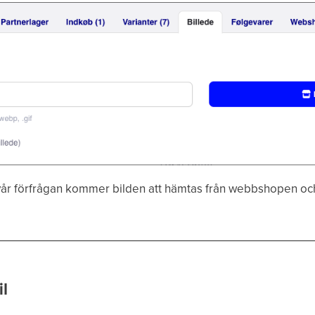
r förfrågan kommer bilden att hämtas från webbshopen och a
il