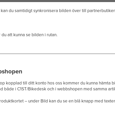
kan du samtidigt synkronisera bilden över till partnerbutiker
du att kunna se bilden i rutan.
bbshopen
p kopplad till ditt konto hos oss kommer du kunna hämta b
apad både i C1ST/Bikedesk och i webbshopen med samma art
oduktkortet – under Bild kan du se en blå knapp med texten