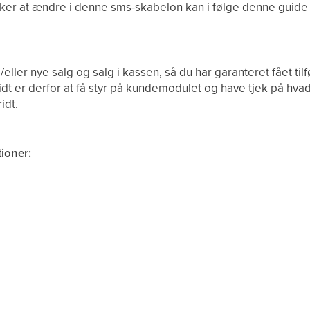
sker at ændre i denne sms-skabelon kan i følge denne guid
eller nye salg og salg i kassen, så du har garanteret fået til
idt er derfor at få styr på kundemodulet og have tjek på hv
idt.
ioner: