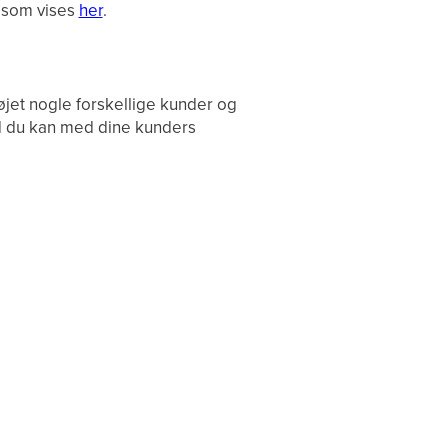
e som vises
her
.
føjet nogle forskellige kunder og
ad du kan med dine kunders