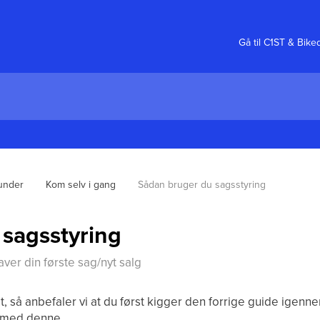
Gå til C1ST & Bike
kunder
Kom selv i gang
Sådan bruger du sagsstyring
sagsstyring
aver din første sag/nyt salg
t, så anbefaler vi at du først kigger den forrige guide igenn
r med denne.