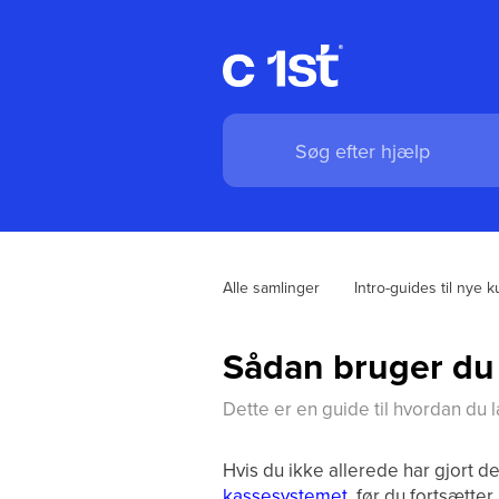
Alle samlinger
Intro-guides til nye 
Sådan bruger du 
Dette er en guide til hvordan du l
Hvis du ikke allerede har gjort de
kassesystemet
, før du fortsætte