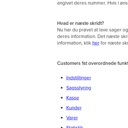
angivet deres nummer. Hvis i øn
Hvad er næste skridt?
Nu har du prøvet at lave sager og/
deres information. Det næste skr
information, klik
her
for næste skr
Customers 1st overordnede funkt
Indstillinger
Sagsstyring
Kasse
Kunder
Varer
Statistik