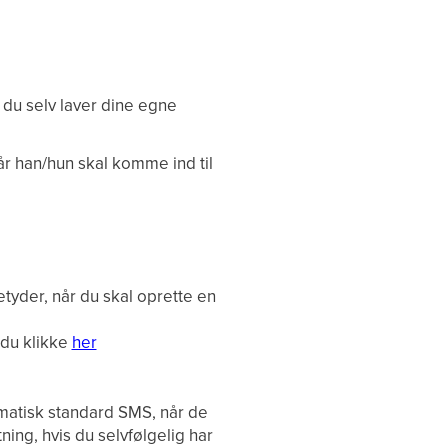
du selv laver dine egne
r han/hun skal komme ind til
etyder, når du skal oprette en
 du klikke
her
omatisk standard SMS, når de
tning, hvis du selvfølgelig har