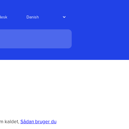
desk
em kaldet,
Sådan bruger du