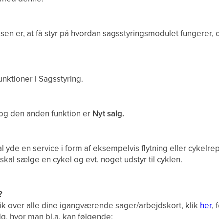
sen er, at få styr på hvordan sagsstyringsmodulet fungerer,
unktioner i Sagsstyring.
og den anden funktion er
Nyt salg.
kal yde en service i form af eksempelvis flytning eller cykelre
. skal sælge en cykel og evt. noget udstyr til cyklen.
?
blik over alle dine igangværende sager/arbejdskort, klik
her
, 
g, hvor man bl.a. kan følgende: