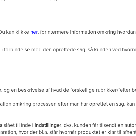
 Du kan klikke
her
, for nærmere information omkring hvordan 
 i forbindelse med den oprettede sag, så kunden ved hvornå
, og en beskrivelse af hvad de forskellige rubrikker/felter b
tion omkring processen efter man har oprettet en sag, kan
ms
slået
til inde i
Indstillinger
, dvs. kunden får tilsendt en aut
paration, hvor der bl.a. står hvornår produktet er klar til afhen