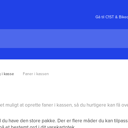
Gå til C1ST & Bike
 i kasse
Faner i kassen
t muligt at oprette faner i kassen, så du hurtigere kan få ov
kal du have den store pakke. Der er flere måder du kan tilpas
å et bestemt ord i dit varekartotek.