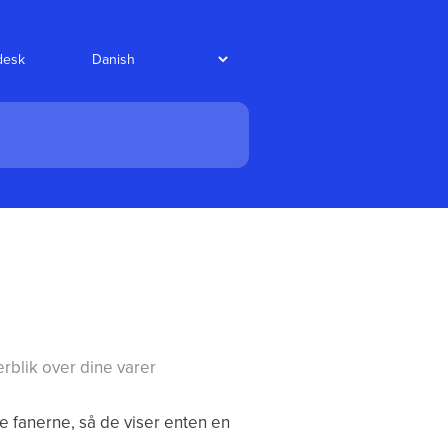
desk
erblik over dine varer
se fanerne, så de viser enten en