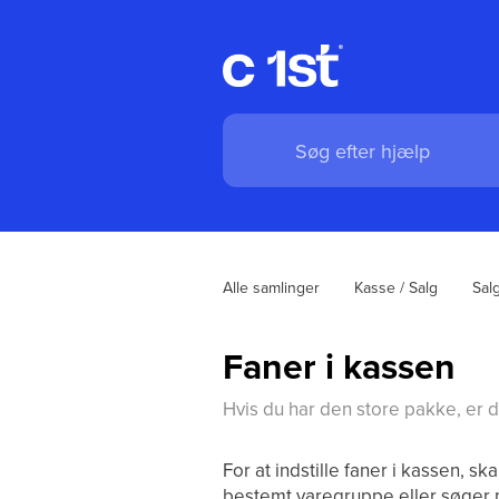
Alle samlinger
Kasse / Salg
Salg
Faner i kassen
Hvis du har den store pakke, er de
For at indstille faner i kassen, s
bestemt varegruppe eller søger p