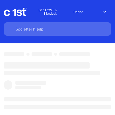
Gå til C1ST &
Bikedesk