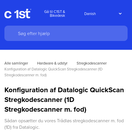
Gå til C1ST &
Bikedesk
Alle samlinger
Hardware & udstyr
Stregkodescanner
Konfiguration af Datalogic QuickScan Stregkodescanner (1D 
Stregkodescanner m. fod)
Konfiguration af Datalogic QuickScan
Stregkodescanner (1D
Stregkodescanner m. fod)
Sådan opsætter du vores Trådløs stregkodescanner m. fod
(1D) fra Datalogic.