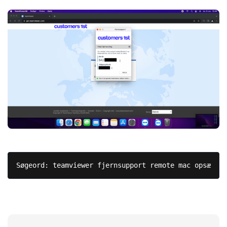
Søgeord: teamviewer fjernsupport remote mac opsæt OS