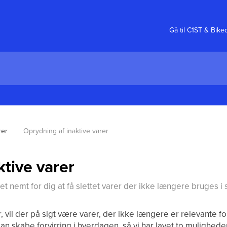
Gå til C1ST & Bike
rer
Oprydning af inaktive varer
ktive varer
det nemt for dig at få slettet varer der ikke længere bruges i
r, vil der på sigt være varer, der ikke længere er relevante fo
an skabe forvirring i hverdagen, så vi har lavet to muligheder