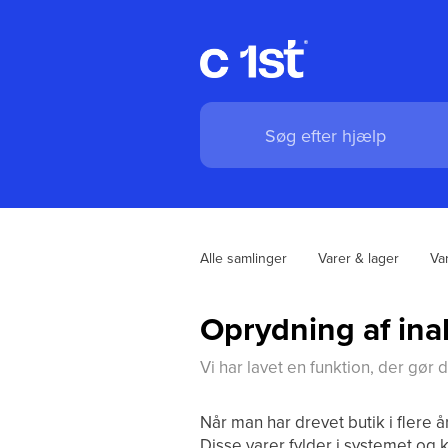
Alle samlinger
Varer & lager
Va
Oprydning af ina
Vi har lavet en funktion, der gør 
Når man har drevet butik i flere å
Disse varer fylder i systemet og k