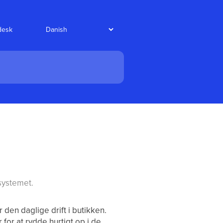
desk
 systemet.
r den daglige drift i butikken.
 for at rydde hurtigt op i de