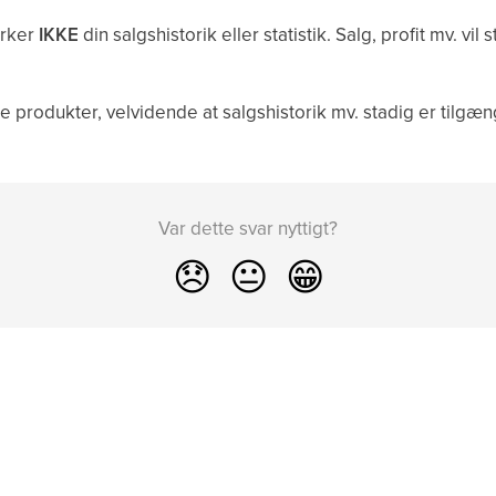
irker
IKKE
din salgshistorik eller statistik. Salg, profit mv. vi
e produkter, velvidende at salgshistorik mv. stadig er tilgæn
Var dette svar nyttigt?
😞
😐
😁